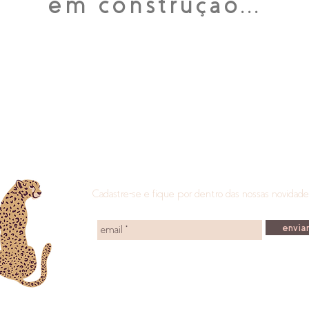
em construção...
Cadastre-se e fique por dentro das nossas novidade
enviar
Políticas da Loja