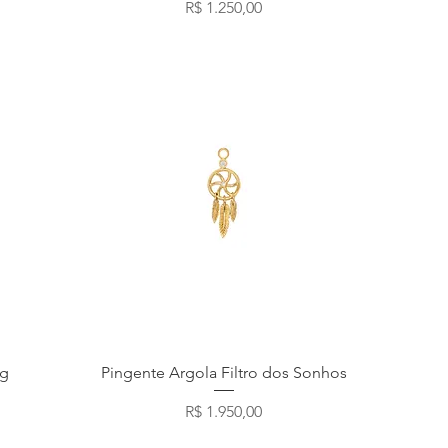
Preço
R$ 1.250,00
Visualização rápida
ng
Pingente Argola Filtro dos Sonhos
Preço
R$ 1.950,00