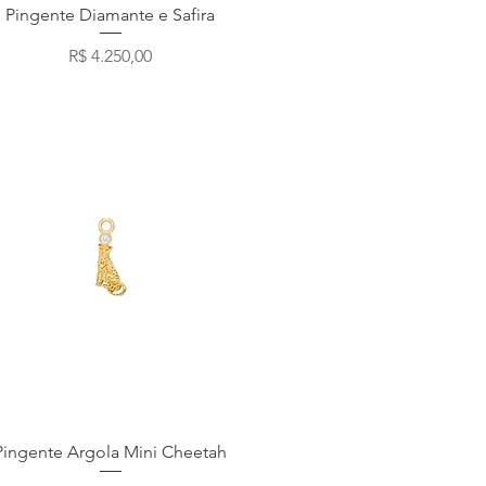
Visualização rápida
Pingente Diamante e Safira
Preço
R$ 4.250,00
Visualização rápida
Pingente Argola Mini Cheetah