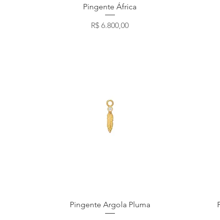
Visualização rápida
Pingente África
Preço
R$ 6.800,00
Visualização rápida
Pingente Argola Pluma