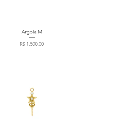
Visualização rápida
Argola M
Preço
R$ 1.500,00