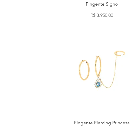
Visualização rápida
Pingente Signo
Preço
R$ 3.950,00
Visualização rápida
Pingente Piercing Princesa