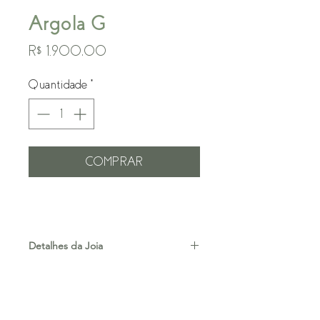
Argola G
Preço
R$ 1.900,00
Quantidade
*
COMPRAR
Detalhes da Joia
Ouro 18k
*Valor referente a unidade
*Prazo de Produção: 15 dias úteis