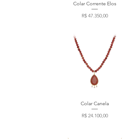
Visualização rápida
Colar Corrente Elos
Preço
R$ 47.350,00
Visualização rápida
Colar Canela
Preço
R$ 24.100,00