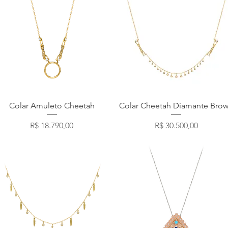
Visualização rápida
Visualização rápida
Colar Amuleto Cheetah
Colar Cheetah Diamante Bro
Preço
Preço
R$ 18.790,00
R$ 30.500,00