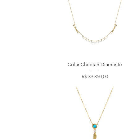
Visualização rápida
Colar Cheetah Diamante
Preço
R$ 39.850,00