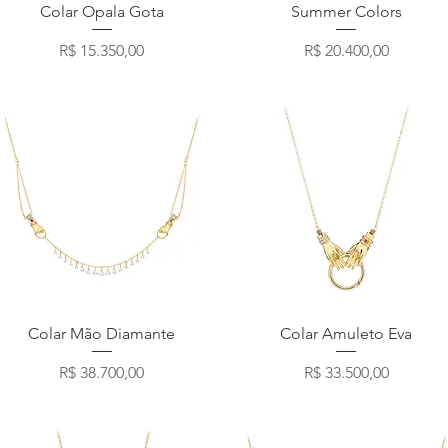
Visualização rápida
Visualização rápida
Colar Opala Gota
Summer Colors
Preço
Preço
R$ 15.350,00
R$ 20.400,00
Visualização rápida
Visualização rápida
Colar Mão Diamante
Colar Amuleto Eva
Preço
Preço
R$ 38.700,00
R$ 33.500,00