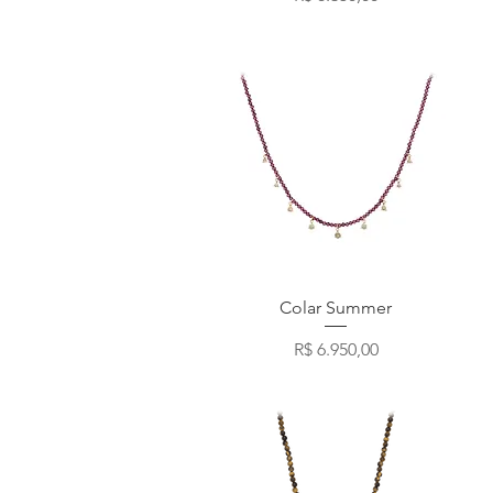
Visualização rápida
Colar Summer
Preço
R$ 6.950,00