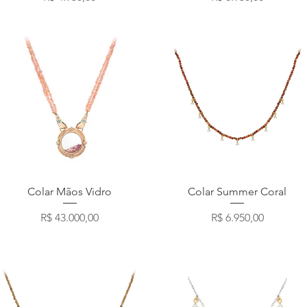
Visualização rápida
Visualização rápida
Colar Mãos Vidro
Colar Summer Coral
Preço
Preço
R$ 43.000,00
R$ 6.950,00