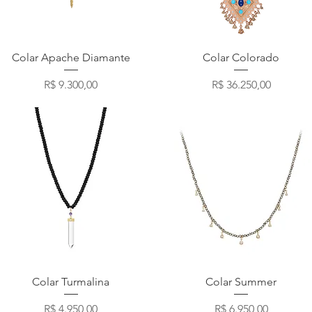
Visualização rápida
Visualização rápida
Colar Apache Diamante
Colar Colorado
Preço
Preço
R$ 9.300,00
R$ 36.250,00
Visualização rápida
Visualização rápida
Colar Turmalina
Colar Summer
Preço
Preço
R$ 4.950,00
R$ 6.950,00