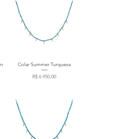
Visualização rápida
wn
Colar Summer Turquesa
Preço
R$ 6.950,00