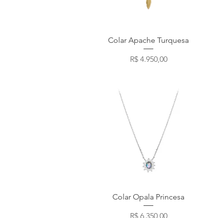
Visualização rápida
Colar Apache Turquesa
Preço
R$ 4.950,00
Visualização rápida
Colar Opala Princesa
Preço
R$ 6.350,00