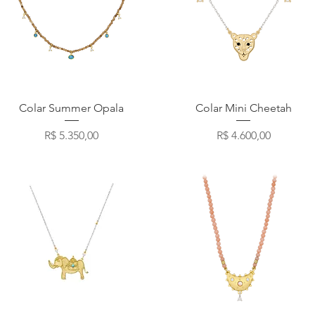
Visualização rápida
Visualização rápida
Colar Summer Opala
Colar Mini Cheetah
Preço
Preço
R$ 5.350,00
R$ 4.600,00