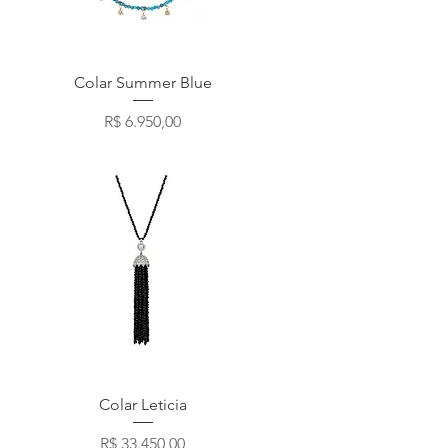
Visualização rápida
Colar Summer Blue
Preço
R$ 6.950,00
Visualização rápida
Colar Leticia
Preço
R$ 33.450,00