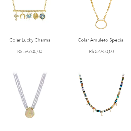
Visualização rápida
Visualização rápida
Colar Lucky Charms
Colar Amuleto Special
Preço
Preço
R$ 59.600,00
R$ 52.950,00