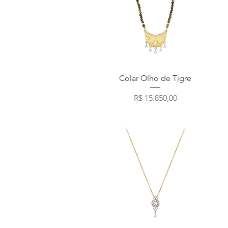
Visualização rápida
Colar Olho de Tigre
Preço
R$ 15.850,00