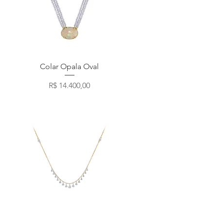
Visualização rápida
Colar Opala Oval
Preço
R$ 14.400,00