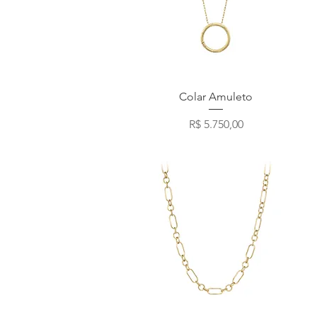
Visualização rápida
Colar Amuleto
Preço
R$ 5.750,00