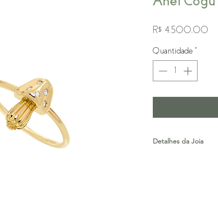
Anel Cogu
Pr
R$ 4.500,00
Quantidade
*
Detalhes da Joia
Ouro 18k
Diamantes
* Prazo de Produção: 