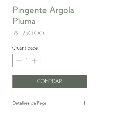
Pingente Argola
Pluma
Preço
R$ 1.250,00
Quantidade
*
COMPRAR
Detalhes da Peça
Ouro 18k
Pingente para mini argola
Valor referente a unidade
Cadastre-se e fique por