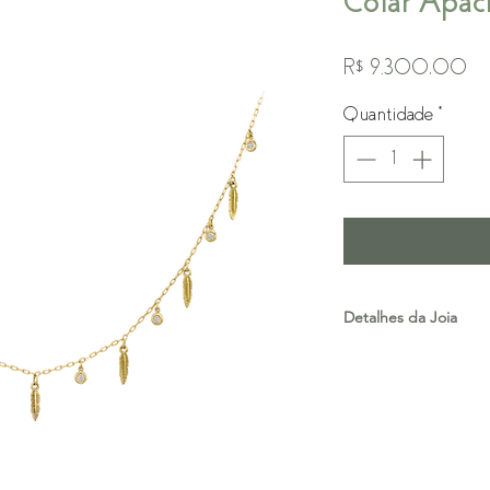
Colar Apa
Pr
R$ 9.300,00
Quantidade
*
Detalhes da Joia
Ouro 18K
Diamantes
Prazo de Produção: 15