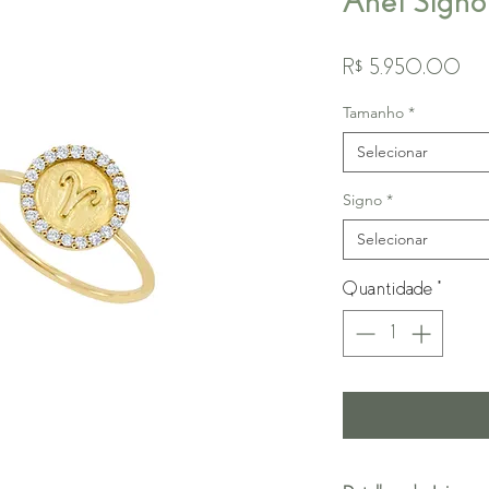
Anel Signo
Pre
R$ 5.950,00
Tamanho
*
Selecionar
Signo
*
Selecionar
Quantidade
*